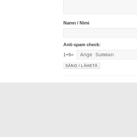
Namn / Nimi
Anti-spam check:
1
+
6
=