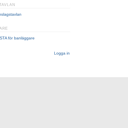
TAVLAN
nslagstavlan
ARE
TA för banläggare
Logga in